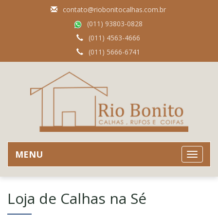
contato@riobonitocalhas.com.br
(011) 93803-0828
(011) 4563-4666
(011) 5666-6741
MENU
Loja de Calhas na Sé