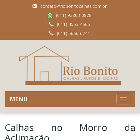
contato@riobonitocalhas.com.br
(011) 93803-0828
(011) 4563-4666
(011) 5666-6741
MENU
Calhas no Morro da
Aclimação