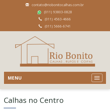
contato@riobonitocalhas.com.br
(011) 93803-0828
(011) 4563-4666
(011) 5666-6741
MENU
Calhas no Centro