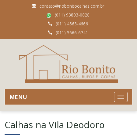
contato@riobonitocalhas.com.br
(011) 93803-0828
(011) 4563-4666
(011) 5666-6741
MENU
Calhas na Vila Deodoro